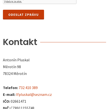
ODESLAT ZPRÁVU
Kontakt
Antonín Pluskal
Měrotín 98
78324 Měrotín
Telefon:
732 410 389
E-mail:
lfpluskal@seznam.cz
IČO:
02661471
DIČ:
CZ8911155748